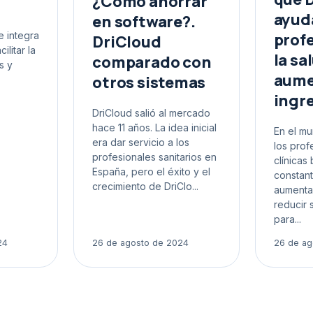
¿Cómo ahorrar
ayuda
en software?.
prof
 integra
DriCloud
ilitar la
la sa
comparado con
s y
aume
otros sistemas
ingre
DriCloud salió al mercado
hace 11 años. La idea inicial
En el mu
era dar servicio a los
los prof
profesionales sanitarios en
clínicas
España, pero el éxito y el
constan
crecimiento de DriClo...
aumentar
reducir 
para...
24
26 de agosto de 2024
26 de ag