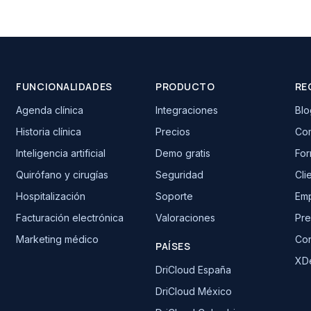
FUNCIONALIDADES
PRODUCTO
RE
Agenda clínica
Integraciones
Blo
Historia clínica
Precios
Com
Inteligencia artificial
Demo gratis
For
Quirófano y cirugías
Seguridad
Cli
Hospitalización
Soporte
Em
Facturación electrónica
Valoraciones
Pre
Marketing médico
Con
PAÍSES
XDe
DriCloud España
DriCloud México