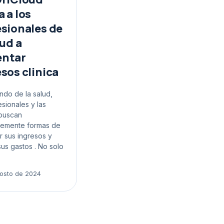
 a los
esionales de
lud a
ntar
sos clinica
ndo de la salud,
esionales y las
 buscan
temente formas de
 sus ingresos y
sus gastos . No solo
osto de 2024