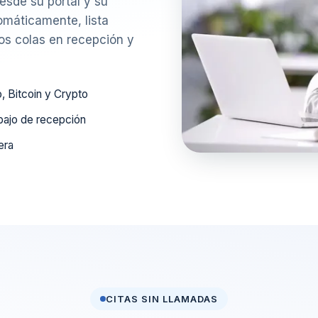
esde su portal y su
máticamente, lista
os colas en recepción y
, Bitcoin y Crypto
bajo de recepción
era
CITAS SIN LLAMADAS