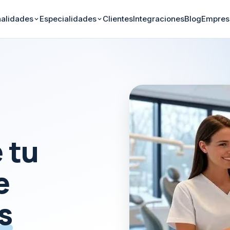
nalidades
Especialidades
Clientes
Integraciones
Blog
Empres
 tu
e
s