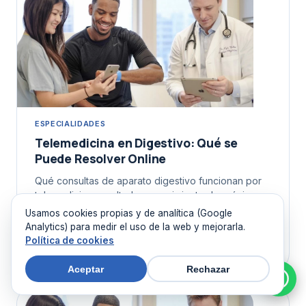
ESPECIALIDADES
Telemedicina en Digestivo: Qué se
Puede Resolver Online
Qué consultas de aparato digestivo funcionan por
telemedicina: resultados, seguimiento de crónicos,
preparación de pruebas y triaje. Y qué exige
Usamos cookies propias y de analítica (Google
presencia.
Analytics) para medir el uso de la web y mejorarla.
Política de cookies
5 de agosto de 2026
Aceptar
Rechazar