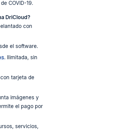
e de COVID-19.
na DriCloud?
delantado con
de el software.
os
. Ilimitada, sin
con tarjeta de
junta imágenes y
ermite el pago por
rsos, servicios,