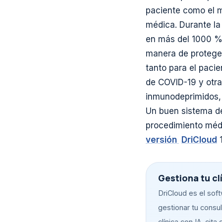
paciente como el m
médica. Durante la
en más del 1000 
manera de protegers
tanto para el pacie
de COVID-19 y otr
inmunodeprimidos, 
Un buen sistema de
procedimiento médi
versión
DriCloud
1
Gestiona tu cl
DriCloud es el sof
gestionar tu consult
clínica con IA, cita 