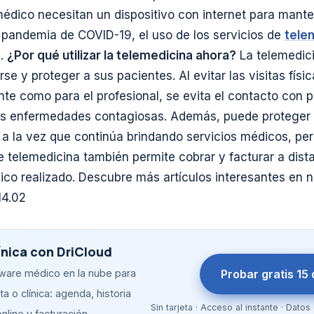
édico necesitan un dispositivo con internet para mante
 pandemia de COVID-19, el uso de los servicios de
tele
%.
¿Por qué utilizar la telemedicina ahora?
La telemedici
e y proteger a sus pacientes. Al evitar las visitas físic
nte como para el profesional, se evita el contacto con 
as enfermedades contagiosas. Además, puede proteger 
a la vez que continúa brindando servicios médicos, pe
 telemedicina también permite cobrar y facturar a dista
co realizado. Descubre más artículos interesantes en 
4.02
ínica con DriCloud
Probar gratis 15 
tware médico en la nube para
a o clínica: agenda, historia
Sin tarjeta · Acceso al instante · Dat
online y facturación.