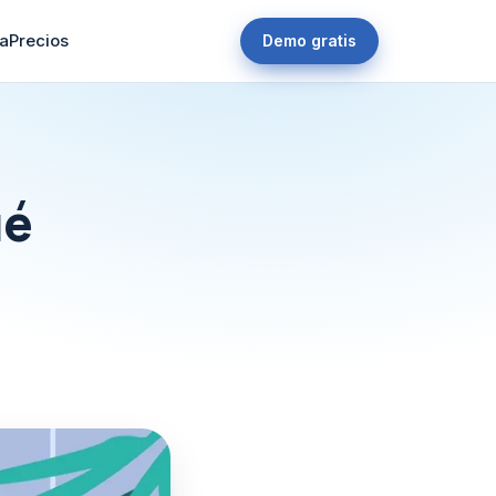
a
Precios
Demo gratis
ué