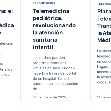
TELEMEDICINA
TELEMED
a: el
Telemedicina
Plat
pediátrica:
Tele
édica
revolucionando
Tran
e
la atención
la At
sanitaria
Médi
 atención
infantil
La plata
na
telemedi
Los padres pueden
un conce
programar consultas
la
llegado 
virtuales en línea. Pueden
te a los
manera 
hacerlo a través del portal
 a los
la atenc
de un hospital. También
global. C.
pueden usar una aplicación
de...
26 de marzo de 2025
14 de ma