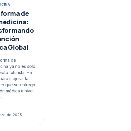
ICINA
aforma de
medicina:
sformando
ención
ca Global
forma de
cina ya no es solo
pto futurista. Ha
para mejorar la
en que se entrega
ión médica a nivel
..
rzo de 2025