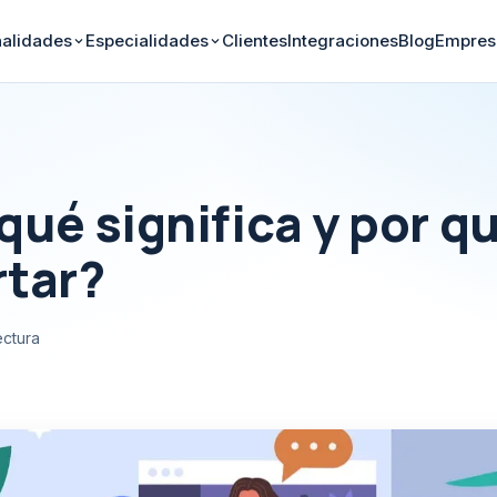
nalidades
Especialidades
Clientes
Integraciones
Blog
Empres
qué significa y por q
rtar?
ectura