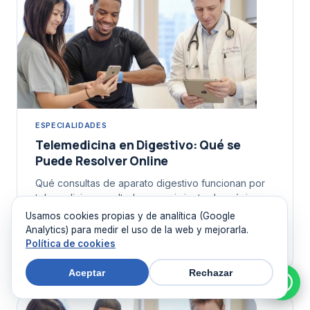
ESPECIALIDADES
Telemedicina en Digestivo: Qué se
Puede Resolver Online
Qué consultas de aparato digestivo funcionan por
telemedicina: resultados, seguimiento de crónicos,
preparación de pruebas y triaje. Y qué exige
Usamos cookies propias y de analítica (Google
presencia.
Analytics) para medir el uso de la web y mejorarla.
Política de cookies
5 de agosto de 2026
Aceptar
Rechazar