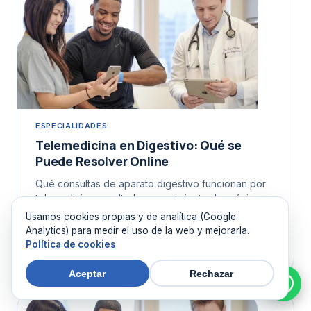
ESPECIALIDADES
Telemedicina en Digestivo: Qué se
Puede Resolver Online
Qué consultas de aparato digestivo funcionan por
telemedicina: resultados, seguimiento de crónicos,
preparación de pruebas y triaje. Y qué exige
Usamos cookies propias y de analítica (Google
presencia.
Analytics) para medir el uso de la web y mejorarla.
Política de cookies
5 de agosto de 2026
Aceptar
Rechazar