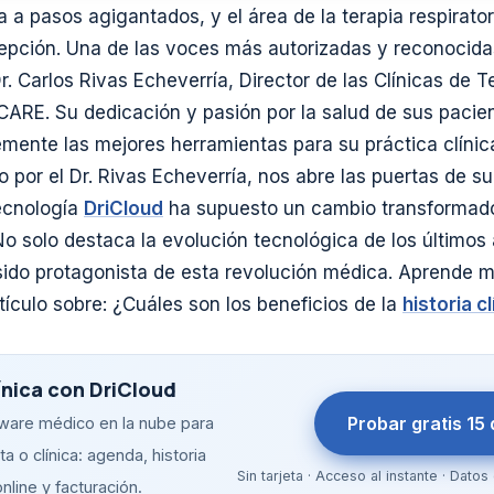
a pasos agigantados, y el área de la terapia respirator
epción. Una de las voces más autorizadas y reconocid
Dr. Carlos Rivas Echeverría, Director de las Clínicas de T
ARE. Su dedicación y pasión por la salud de sus pacien
mente las mejores herramientas para su práctica clínic
 por el Dr. Rivas Echeverría, nos abre las puertas de su
ecnología
DriCloud
ha supuesto un cambio transformado
No solo destaca la evolución tecnológica de los últimos
ido protagonista de esta revolución médica. Aprende m
tículo sobre: ¿Cuáles son los beneficios de la
historia c
ínica con DriCloud
Probar gratis 15 
tware médico en la nube para
a o clínica: agenda, historia
Sin tarjeta · Acceso al instante · Dat
online y facturación.