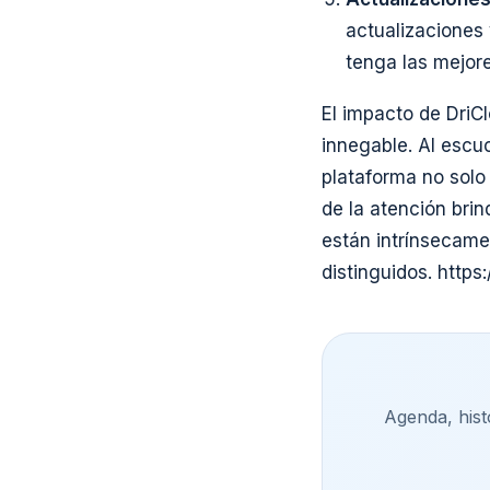
actualizaciones
tenga las mejore
El impacto de DriC
innegable. Al escuc
plataforma no sol
de la atención bri
están intrínsecame
distinguidos. htt
Agenda, histo