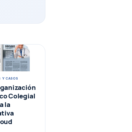
S Y CASOS
rganización
co Colegial
a la
ativa
loud