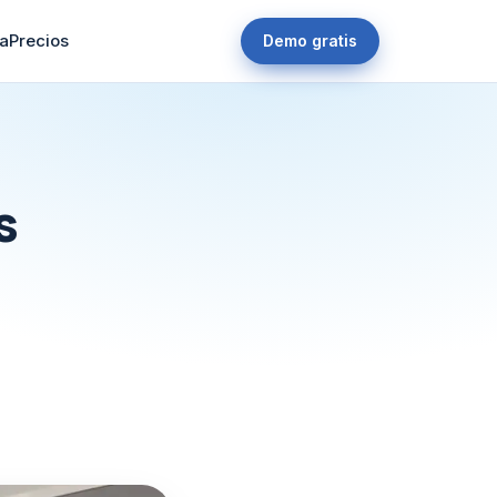
a
Precios
Demo gratis
s