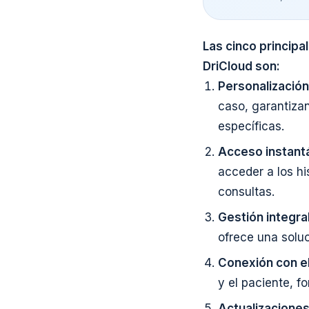
Las cinco principa
DriCloud son:
Personalización
caso, garantiza
específicas.
Acceso instantá
acceder a los hi
consultas.
Gestión integral 
ofrece una solu
Conexión con el
y el paciente, f
Actualizacione