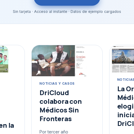
Sin tarjeta · Acceso al instante · Datos de ejemplo cargados
o
NOTICIA
NOTICIAS Y CASOS
La O
DriCloud
Médi
colabora con
elogi
Médicos Sin
inici
Fronteras
DriC
en la
Por tercer año