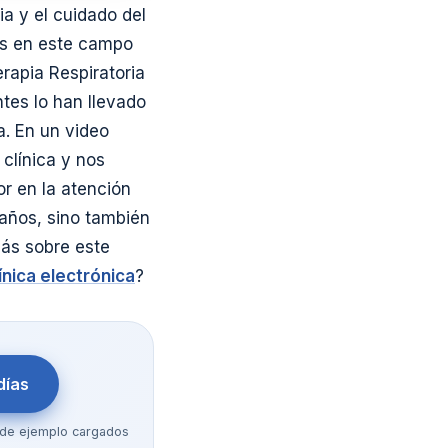
ia y el cuidado del
as en este campo
erapia Respiratoria
tes lo han llevado
a.
En un video
 clínica y nos
r en la atención
 años, sino también
ás sobre este
línica electrónica
?
días
os de ejemplo cargados