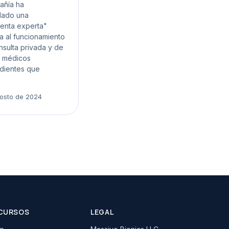
añía ha
lado una
ienta experta"
 al funcionamiento
nsulta privada y de
s médicos
dientes que
.
osto de 2024
CURSOS
LEGAL