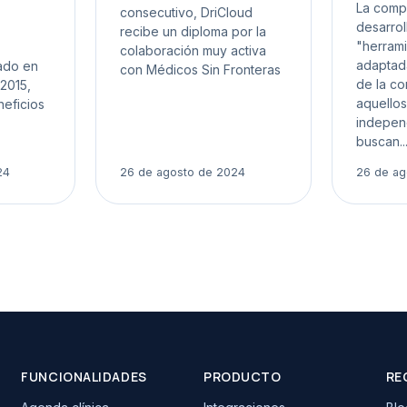
La comp
consecutivo, DriCloud
desarrol
recibe un diploma por la
"herram
colaboración muy activa
adaptada
cado en
con Médicos Sin Fronteras
de la co
2015,
aquello
neficios
indepen
buscan..
24
26 de agosto de 2024
26 de ag
FUNCIONALIDADES
PRODUCTO
RE